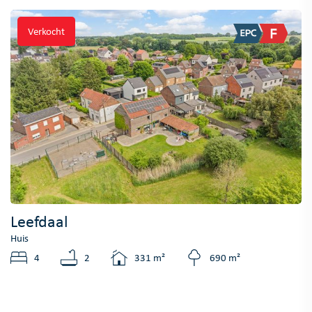
Verkocht
Leefdaal
Huis
4
2
331 m²
690 m²