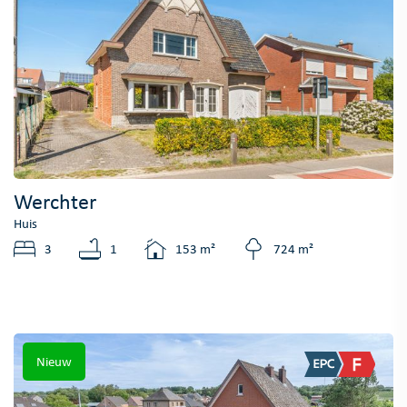
Werchter
Huis
3
1
153 m²
724 m²
Nieuw