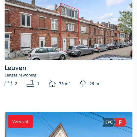
Leuven
Eengezinswoning
2
1
75 m²
29 m²
Verkocht