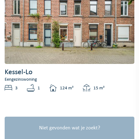
Kessel-Lo
Eengezinswoning
3
1
124 m²
15 m²
Niet gevonden wat je zoekt?