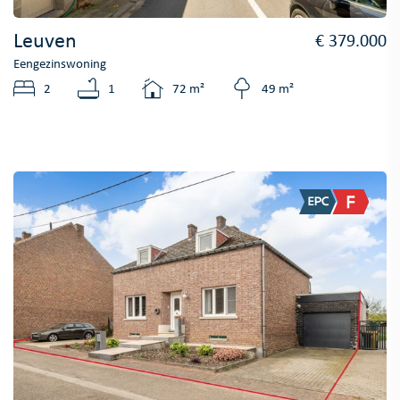
Leuven
€ 379.000
Eengezinswoning
2
1
72 m²
49 m²