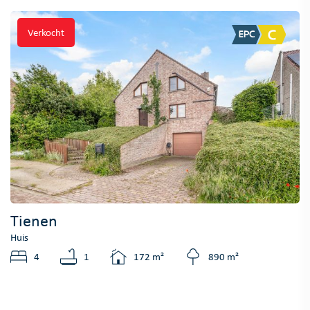
Verkocht
Tienen
Huis
4
1
172 m²
890 m²