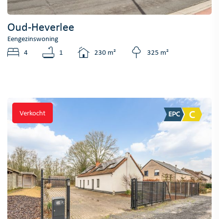
Oud-Heverlee
Eengezinswoning
4
1
230 m²
325 m²
Verkocht