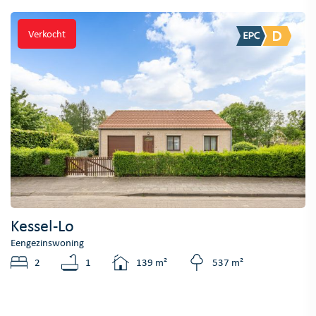
Verkocht
Kessel-Lo
Eengezinswoning
2
1
139 m²
537 m²