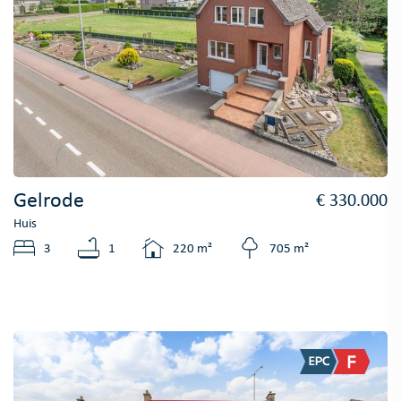
Gelrode
€ 330.000
Huis
3
1
220 m²
705 m²