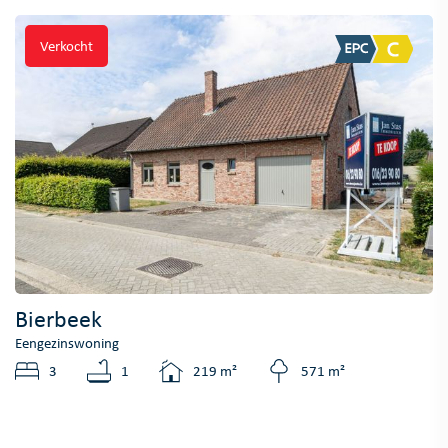
Verkocht
Bierbeek
Eengezinswoning
3
1
219 m²
571 m²