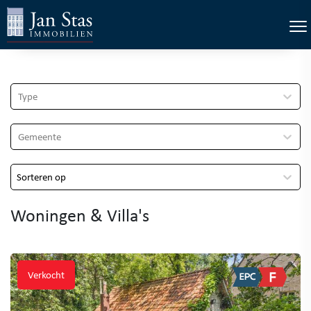
×
Tog
Type
Gemeente
Sorteren op
Woningen & Villa's
Verkocht