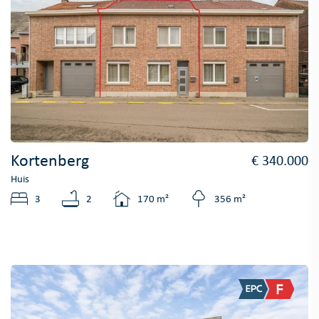
Kortenberg
€ 340.000
Huis
3
2
170 m²
356 m²