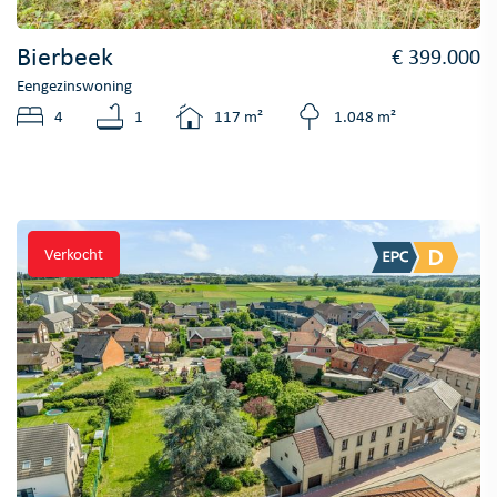
Bierbeek
€ 399.000
Eengezinswoning
4
1
117 m²
1.048 m²
Verkocht