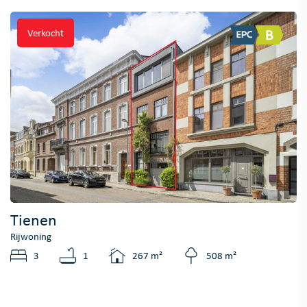
Verkocht
Tienen
Rijwoning
3
1
267 m²
508 m²