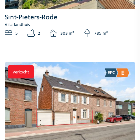
Sint-Pieters-Rode
Villa-landhuis
5
2
303 m²
785 m²
Verkocht