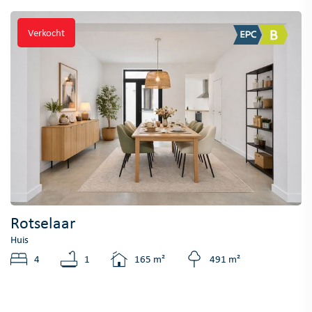
Verkocht
Rotselaar
Huis
4
1
165 m²
491 m²