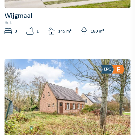
Wijgmaal
Huis
3
1
145 m²
180 m²