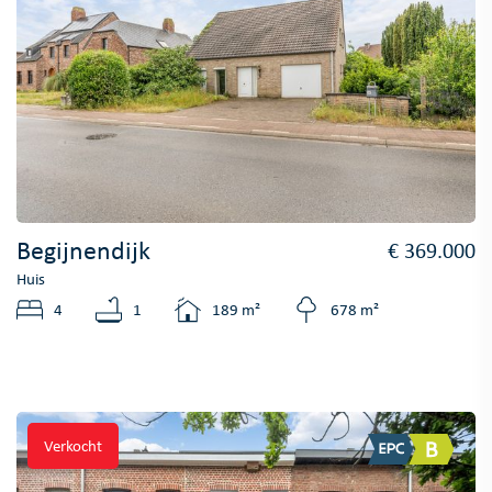
Begijnendijk
€ 369.000
Huis
4
1
189 m²
678 m²
Verkocht