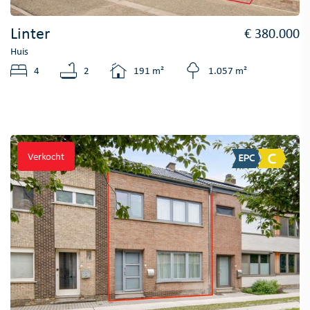
Linter
€ 380.000
Huis
4
2
191 m²
1.057 m²
Verkocht