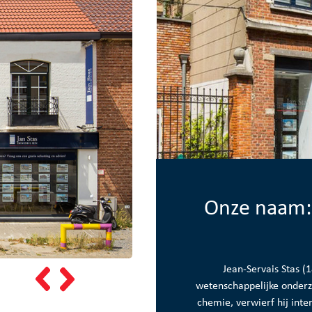
Onze naam: 
Jean-Servais Stas (
wetenschappelijke onderzoe
chemie, verwierf hij int