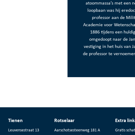
atoommassa’s met een noo
loopbaan was hij eredoc
professor aan de Milit
Academie voor Wetenschapp
1886 tijdens een huld
omgedoopt naar de Jan 
vestiging in het huis van 
de professor te vernoemen
Tienen
Rotselaar
Extra link
Leuvensestraat 13
Aarschotsesteenweg 181 A
Gratis schat