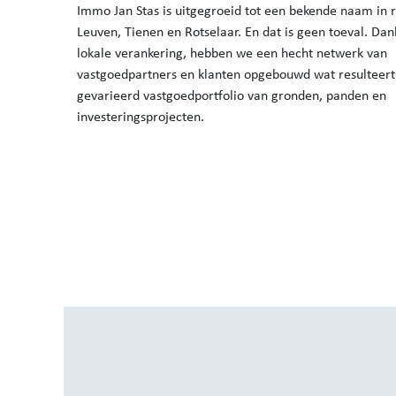
Immo Jan Stas is uitgegroeid tot een bekende naam in 
Leuven, Tienen en Rotselaar. En dat is geen toeval. Dan
lokale verankering, hebben we een hecht netwerk van
vastgoedpartners en klanten opgebouwd wat resulteert
gevarieerd vastgoedportfolio van gronden, panden en
investeringsprojecten.