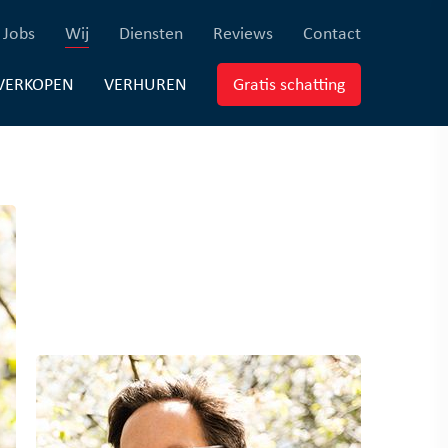
×
ferenties)
(Jobs)
(Wij)
(Diensten)
(Reviews)
(Contact)
Jobs
Wij
Diensten
Reviews
Contact
EUWBOUW)
(VERKOPEN)
(VERHUREN)
(Gratis schatti
VERKOPEN
VERHUREN
Gratis schatting