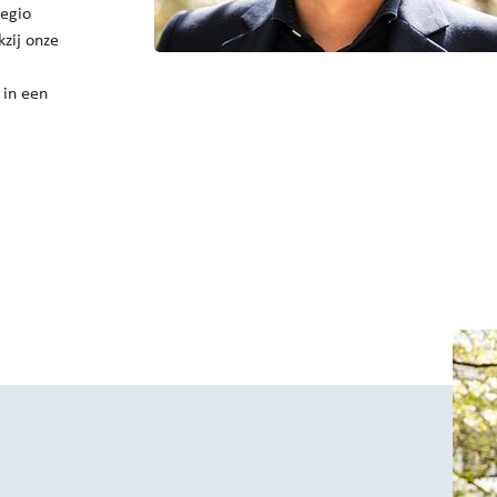
regio
kzij onze
 in een