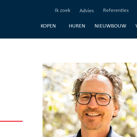
(Ik zoek)
(Re
Ik zoek
Referenties
Advies
(HUREN)
(NI
HUREN
NIEUWBOUW
KOPEN