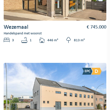
Wezemaal
€ 745.000
Handelspand met woonst
3
1
446 m²
813 m²