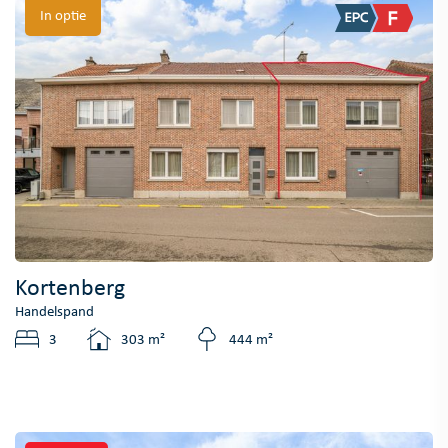
In optie
Kortenberg
Handelspand
3
303 m²
444 m²