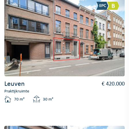
Leuven
€ 420.000
Praktijkruimte
70 m²
30 m²