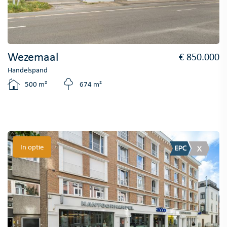
Wezemaal
€ 850.000
Handelspand
500 m²
674 m²
In optie