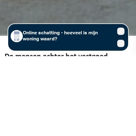
De mensen achter het vastgoed
Vastgoed (ver)kopen of (ver)huren in regio Leuven, Tienen of
Rotselaar? Immo Jan Stas maakt graag kennis met jou! Wij stellen
meer dan 25 jaar lokale vastgoedexpertise voor jou beschikbaar. Kom
gerust langs in één van onze kantoren in Leuven, Tienen of Rotselaar,
of maak een afspraak met jouw vastgoedmakelaar.