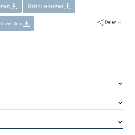
ttest
Elektriciteitsattest
Delen
Gewestinfo