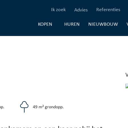
(Ik zoek)
(Re
Ik zoek
Referenties
Advies
(HUREN)
(NI
HUREN
NIEUWBOUW
KOPEN
p.
49 m² grondopp.