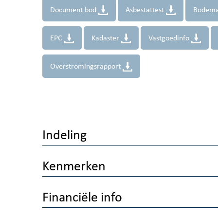
Document bod
Asbestattest
Bodema
EPC
Kadaster
Vastgoedinfo
Overstromingsrapport
Indeling
Kenmerken
Financiële info