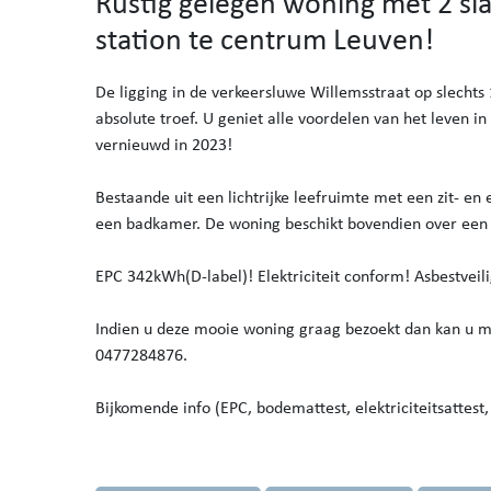
Rustig gelegen woning met 2 sl
station te centrum Leuven!
De ligging in de verkeersluwe Willemsstraat op slechts
absolute troef. U geniet alle voordelen van het leven 
vernieuwd in 2023!
Bestaande uit een lichtrijke leefruimte met een zit- en
een badkamer. De woning beschikt bovendien over een k
EPC 342kWh(D-label)! Elektriciteit conform! Asbestveil
Indien u deze mooie woning graag bezoekt dan kan u m
0477284876.
Bijkomende info (EPC, bodemattest, elektriciteitsattest