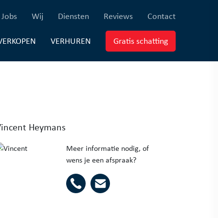
×
ferenties)
(Jobs)
(Wij)
(Diensten)
(Reviews)
(Contact)
Jobs
Wij
Diensten
Reviews
Contact
EUWBOUW)
(VERKOPEN)
(VERHUREN)
(Gratis schatti
VERKOPEN
VERHUREN
Gratis schatting
Vincent Heymans
Meer informatie nodig, of
wens je een afspraak?