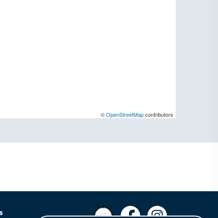
©
OpenStreetMap
contributors
s