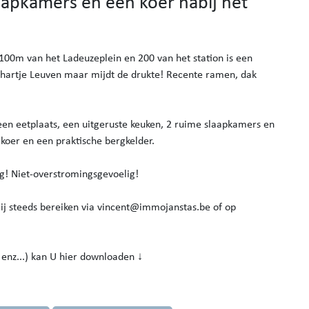
aapkamers en een koer nabij het
 100m van het Ladeuzeplein en 200 van het station is een
in hartje Leuven maar mijdt de drukte! Recente ramen, dak
 een eetplaats, een uitgeruste keuken, 2 ruime slaapkamers en
oer en een praktische bergkelder.
ig! Niet-overstromingsgevoelig!
ij steeds bereiken via vincent@immojanstas.be of op
, enz...) kan U hier downloaden ↓