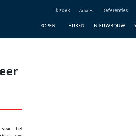
(Ik zoek)
(Re
Ik zoek
Referenties
Advies
(HUREN)
(NI
HUREN
NIEUWBOUW
KOPEN
eer
l voor het
sbest, een