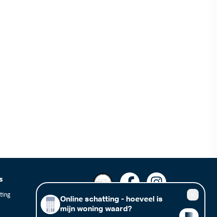
s
ting