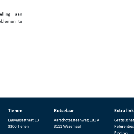
elling aan
roblemen te
Tienen
Rotselaar
Extra link
Leuvensestraat 13
Aarschotsesteenweg 181 A
Gratis schat
3300 Tienen
3111 Wezemaal
Referenties
Reviews