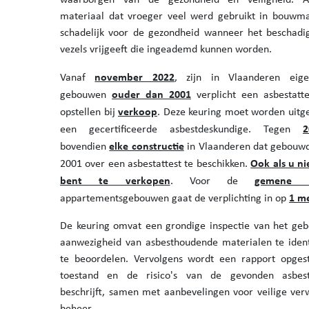
materiaal dat vroeger veel werd gebruikt in bouwmat
schadelijk voor de gezondheid wanneer het beschadi
vezels vrijgeeft die ingeademd kunnen worden.
november 2022
Vanaf
, zijn in Vlaanderen eig
ouder dan 2001
gebouwen
verplicht een asbestatte
verkoop
opstellen bij
. Deze keuring moet worden uitg
2
een gecertificeerde asbestdeskundige. Tegen
elke constructie
bovendien
in Vlaanderen dat gebouw
Ook als u ni
2001 over een asbestattest te beschikken.
bent te verkopen
gemene d
. Voor de
1 m
appartementsgebouwen gaat de verplichting in op
De keuring omvat een grondige inspectie van het g
aanwezigheid van asbesthoudende materialen te ident
te beoordelen. Vervolgens wordt een rapport opges
toestand en de risico's van de gevonden asbest
beschrijft, samen met aanbevelingen voor veilige verw
beheer.