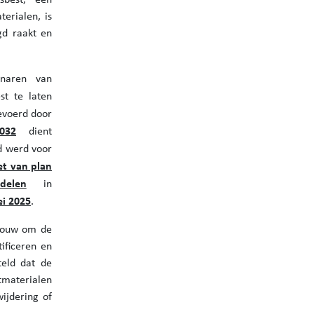
erialen, is
gd raakt en
enaren van
st te laten
evoerd door
032
dient
d werd voor
et van plan
elen
in
ei 2025
.
ebouw om de
ificeren en
teld dat de
materialen
ijdering of