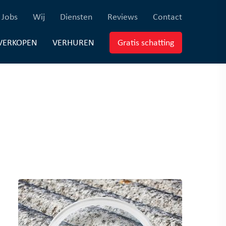
×
ferenties)
(Jobs)
(Wij)
(Diensten)
(Reviews)
(Contact)
Jobs
Wij
Diensten
Reviews
Contact
EUWBOUW)
(VERKOPEN)
(VERHUREN)
(Gratis schatti
VERKOPEN
VERHUREN
Gratis schatting