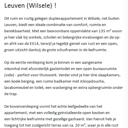
Leuven (Wilsele) !
Dit ruim en rustig gelegen duplexappartement in Wilsele, net buiten
Leuven, biedt een ideale combinatie van comfort, ruimte en
bereikbaarheid. Met een bewoonbare oppervlakte van 135 m² woon
je hier vlak bij winkels, scholen en belangrijke invalswegen en de op-
en afrit van de E314, terwijl je tegelijk geniet van rust en een open,
groen uitzicht dankzij de grote schuiframen in de leefruimte.
Op de eerste verdieping kom je binnen in een aangename
inkomhal met afzonderlijk gastentoilet en een open bureauruimte
(vide) - perfect voor thuiswerk. Verder vind je hier drie slaapkamers,
een koele berging, een ruime badkamer met inloopdouche,
lavabomeubel en toilet, een wasberging en extra opbergruimte onder
de trap.
De bovenverdieping vormt het echte leefgedeelte van het
appartement, met een volledig geïnstalleerde open keuken en
een lichtrijke leefruimte met gezellige gashaard. Van hieruit heb je
toegang tot het zuidgericht terras van ca. 20 m², waar je in alle rust