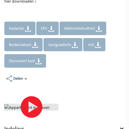
hier downloaden ↓
Kadaster
EPC
Elektriciteitsattest
Bodemattest
Vastgoedinfo
VGI
Document bod
Delen
Indeling