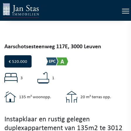
×
Tog
Aarschotsesteenweg 117E, 3000 Leuven
€ 520.000
3
1
135 m² woonopp.
20 m² terras opp.
Instapklaar en rustig gelegen
duplexappartement van 135m2 te 3012