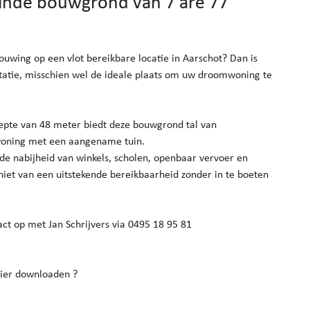
inde bouwgrond van 7 are 77
wing op een vlot bereikbare locatie in Aarschot? Dan is
ntatie, misschien wel de ideale plaats om uw droomwoning te
epte van 48 meter biedt deze bouwgrond tal van
woning met een aangename tuin.
 de nabijheid van winkels, scholen, openbaar vervoer en
niet van een uitstekende bereikbaarheid zonder in te boeten
ct op met Jan Schrijvers via 0495 18 95 81
 hier downloaden ?