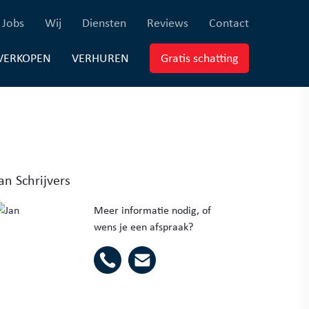
×
ferenties)
(Jobs)
(Wij)
(Diensten)
(Reviews)
(Contact)
Jobs
Wij
Diensten
Reviews
Contact
EUWBOUW)
(VERKOPEN)
(VERHUREN)
(Gratis schatti
VERKOPEN
VERHUREN
Gratis schatting
an Schrijvers
Meer informatie nodig, of
wens je een afspraak?