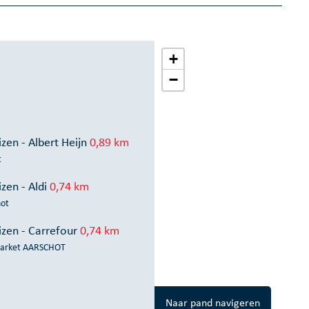
+
−
zen - Albert Heijn
0,89 km
t
zen - Aldi
0,74 km
hot
zen - Carrefour
0,74 km
market AARSCHOT
Naar pand navigeren