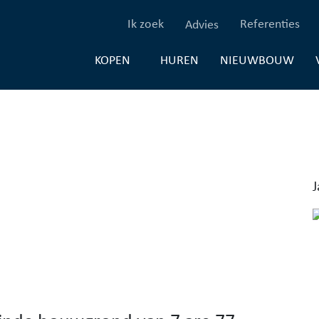
(Ik zoek)
(Re
Ik zoek
Referenties
Advies
(HUREN)
(NI
HUREN
NIEUWBOUW
KOPEN
J