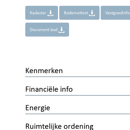
Kadaster
Bodemattest
Vastgoedinf
Document bod
Kenmerken
Financiële info
Energie
Ruimtelijke ordening