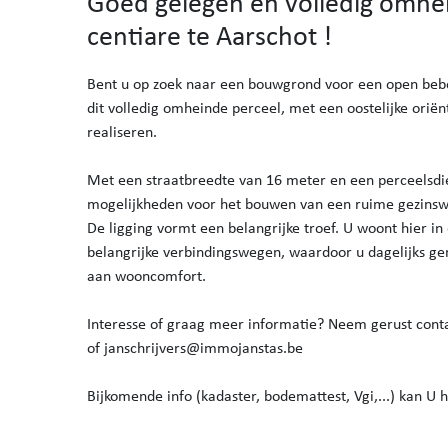
Goed gelegen en volledig omhe
centiare te Aarschot !
Bent u op zoek naar een bouwgrond voor een open bebou
dit volledig omheinde perceel, met een oostelijke orië
realiseren.
Met een straatbreedte van 16 meter en een perceelsdi
mogelijkheden voor het bouwen van een ruime gezins
De ligging vormt een belangrijke troef. U woont hier in
belangrijke verbindingswegen, waardoor u dagelijks ge
aan wooncomfort.
Interesse of graag meer informatie? Neem gerust conta
of janschrijvers@immojanstas.be
Bijkomende info (kadaster, bodemattest, Vgi,...) kan U