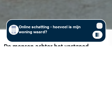
De mensen achter het vastgoed
Vastgoed (ver)kopen of (ver)huren in regio Leuven, Tienen of
Rotselaar? Immo Jan Stas maakt graag kennis met jou! Wij stellen
meer dan 25 jaar lokale vastgoedexpertise voor jou beschikbaar. Kom
gerust langs in één van onze kantoren in Leuven, Tienen of Rotselaar,
of maak een afspraak met jouw vastgoedmakelaar.