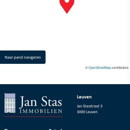
Naar pand navigeren
©
OpenStreetMap
contributors
Leuven
Jan Stasstraat 3
3000 Leuven