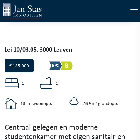
×
Tog
Lei 10/03.05, 3000 Leuven
€ 185.000
1
1
16 m² woonopp.
599 m² grondopp.
Centraal gelegen en moderne
studentenkamer met eigen sanitair en