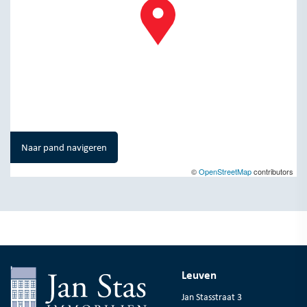
Naar pand navigeren
©
OpenStreetMap
contributors
Leuven
Jan Stasstraat 3