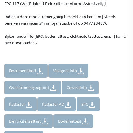
EPC 117kWh(B-label)! Elektriciteit conform! Asbestveilig!
Indien u deze mooie kamer graag bezoekt dan kan u mij steeds
bereiken via vincent@immojanstas.be of op 0477284876.
Bijkomende info (EPC, bodemattest, elektriciteitsattest, enz...) kan U
hier downloaden ↓
Document bod
Vastgoedinfo
Overstromingsrapport
Gewestinfo
Kadaster
Kadaster AD
EPC
Elektriciteitsattest
Bodemattest