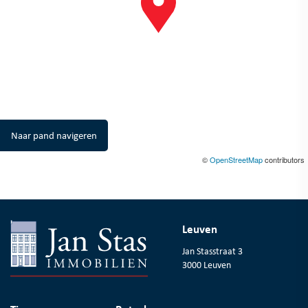
Naar pand navigeren
©
OpenStreetMap
contributors
Leuven
Jan Stasstraat 3
3000 Leuven