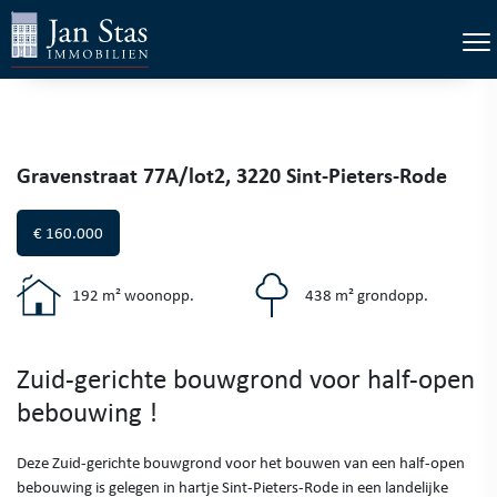
×
Tog
Gravenstraat 77A/lot2, 3220 Sint-Pieters-Rode
€ 160.000
192 m² woonopp.
438 m² grondopp.
Zuid-gerichte bouwgrond voor half-open
bebouwing !
Deze Zuid-gerichte bouwgrond voor het bouwen van een half-open
bebouwing is gelegen in hartje Sint-Pieters-Rode in een landelijke