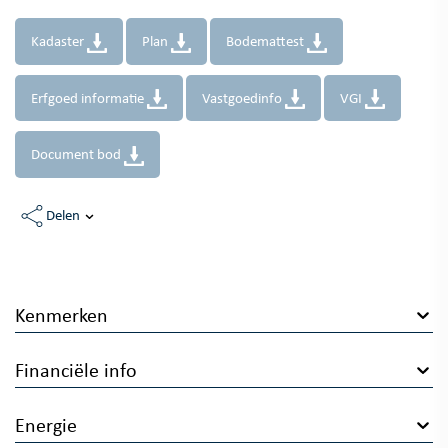
Kadaster
Plan
Bodemattest
Erfgoed informatie
Vastgoedinfo
VGI
Document bod
Delen
Kenmerken
Financiële info
Energie