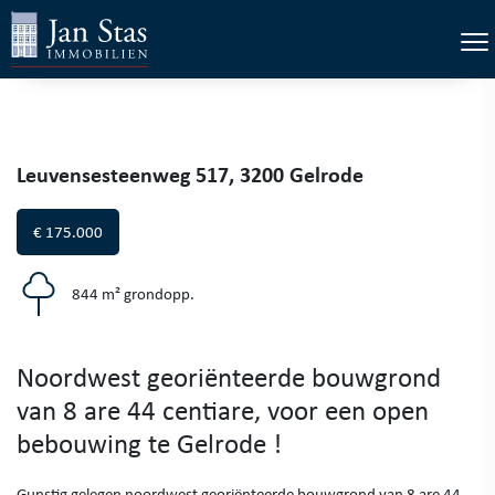
×
Tog
Leuvensesteenweg 517, 3200 Gelrode
€ 175.000
844 m² grondopp.
Noordwest georiënteerde bouwgrond
van 8 are 44 centiare, voor een open
bebouwing te Gelrode !
Gunstig gelegen noordwest georiënteerde bouwgrond van 8 are 44