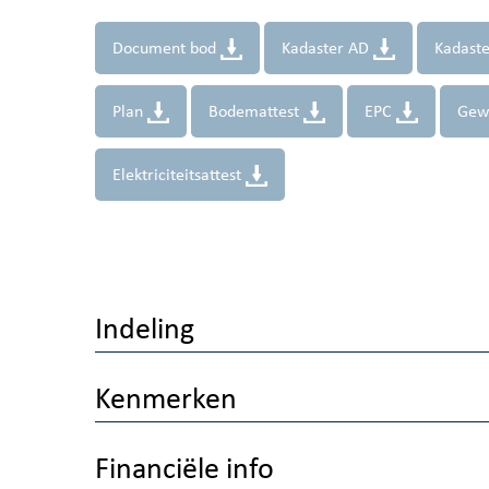
Document bod
Kadaster AD
Kadast
Plan
Bodemattest
EPC
Gew
Elektriciteitsattest
Indeling
Kenmerken
Financiële info