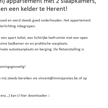
el) appartement met 2 slaapkamers,
 en een kelder te Herent!
bouwd en werd steeds goed onderhouden. Het appartement
Verlichting inbegrepen.
een apart toilet, een lichtrijke leefruimte met een open
ruime badkamer en en praktische wasplaats.
vate autostaanplaats en berging. De fietsenstalling is
romingsgevoelig!
u mij steeds bereiken via vincent@immojanstas.be of op
, enz...) kan U hier downloaden ↓