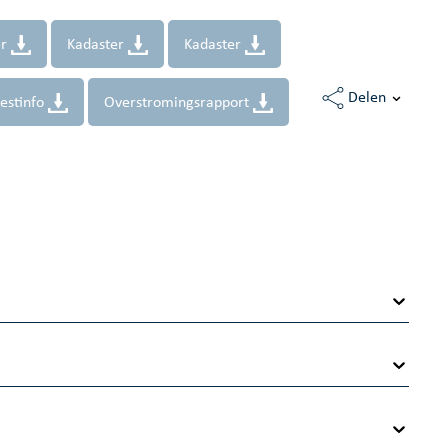
er
Kadaster
Kadaster
Delen
estinfo
Overstromingsrapport