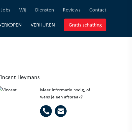
×
ferenties)
(Jobs)
(Wij)
(Diensten)
(Reviews)
(Contact)
Jobs
Wij
Diensten
Reviews
Contact
EUWBOUW)
(VERKOPEN)
(VERHUREN)
(Gratis schatti
VERKOPEN
VERHUREN
Gratis schatting
Vincent Heymans
Meer informatie nodig, of
wens je een afspraak?