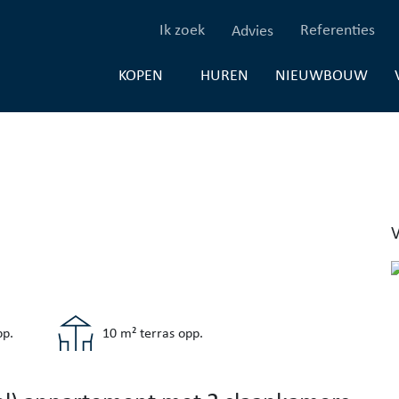
(Ik zoek)
(Re
Ik zoek
Referenties
Advies
(HUREN)
(NI
HUREN
NIEUWBOUW
KOPEN
p.
10 m² terras opp.