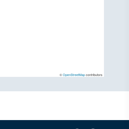
©
OpenStreetMap
contributors