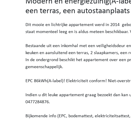
Modern en energiezuinig(A-lab
een terras, een autostaanplaats
Dit mooie en lichtrijke appartement werd in 2014 ge
staat momenteel leeg en is aldus meteen beschikbaar. 
Bestaande uit een inkomhal met een veiligheidsdeur en 
keuken en aansluitend een terras, 2 slaapkamers, een 
In de ondergrond beschikt het appartement over een pri
gemeenschappelijk.
EPC 86kWh(A-label)! Elektriciteit conform! Niet-overst
Indien u dit leuke appartement graag bezoekt dan kan 
0477284876.
Bijkomende info (EPC, bodemattest, elektriciteitsattest