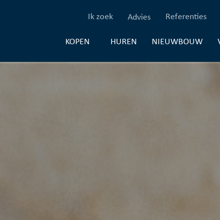
(Ik zoek)
(Re
Ik zoek
Referenties
Advies
(HUREN)
(NI
HUREN
NIEUWBOUW
KOPEN