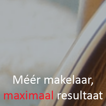
Méér makelaar,
maximaal
resultaat