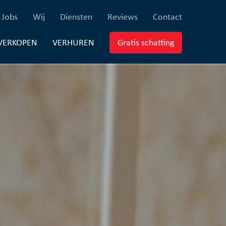
×
ferenties)
(Jobs)
(Wij)
(Diensten)
(Reviews)
(Contact)
Jobs
Wij
Diensten
Reviews
Contact
EUWBOUW)
(VERKOPEN)
(VERHUREN)
(Gratis schatti
VERKOPEN
VERHUREN
Gratis schatting