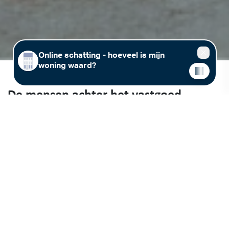
De mensen achter het vastgoed
Vastgoed (ver)kopen of (ver)huren in regio Leuven, Tienen of
Rotselaar? Immo Jan Stas maakt graag kennis met jou! Wij stellen
meer dan 25 jaar lokale vastgoedexpertise voor jou beschikbaar. Kom
gerust langs in één van onze kantoren in Leuven, Tienen of Rotselaar,
of maak een afspraak met jouw vastgoedmakelaar.