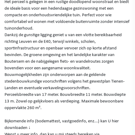
Het perceel is gelegen in een rustige doodlopend woonstraat en biedt
de ideale basis voor een hedendaagse gezinswoning met een
compacte en onderhoudsvriendelijke tuin. Perfect voor wie
comfortabel wil wonen met voldoende buitenruimte zonder intensief
tuinonderhoud.
Dankzij de gunstige ligging geniet u van een vlotte bereikbaarheid
richting Leuven en de E40, terwijl winkels, scholen,
sportinfrastructuur en openbaar vervoer zich op korte afstand
bevinden. De groene omgeving en het landelijke karakter van
Boutersem en de nabijgelegen fiets- en wandelroutes zorgen
bovendien voor een aangename woonkwaliteit.
Bouwmogelijkheden zijn onderworpen aan de geldende
stedenbouwkundige voorschriften volgens het gewestplan Tienen-
Landen en eventuele verkavelingsvoorschriften.
Perceelsbreedte van 17 meter. Bouwbreedte 11 meter. Bouwdiepte
13 m. Zowel op gelijkvloers als verdieping. Maximale bewoonbare
oppervlakte 260 m².
Bijkomende info (bodemattest, vastgoedinfo, enz...) kan U hier
downloaden ↓
Wenst u meer info, dan kan u mij steeds bereiken via