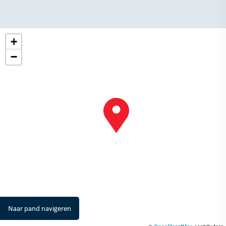
+
−
Naar pand navigeren
©
OpenStreetMap
contributors