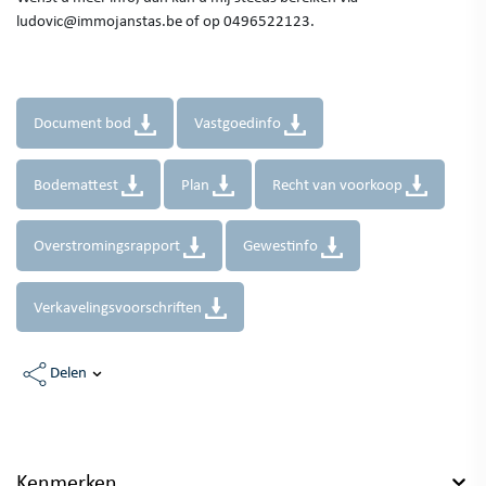
ludovic@immojanstas.be of op 0496522123.
Document bod
Vastgoedinfo
Bodemattest
Plan
Recht van voorkoop
Overstromingsrapport
Gewestinfo
Verkavelingsvoorschriften
Delen
Kenmerken