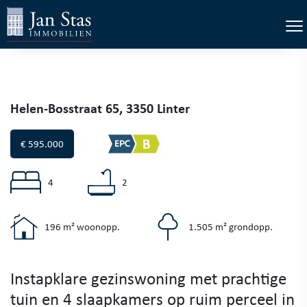
×
Tog
Helen-Bosstraat 65, 3350 Linter
€ 595.000
4
2
196 m² woonopp.
1.505 m² grondopp.
Instapklare gezinswoning met prachtige
tuin en 4 slaapkamers op ruim perceel in