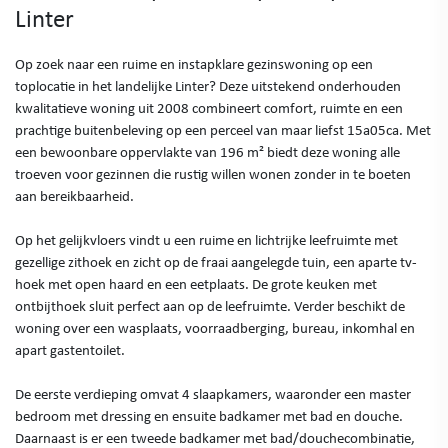
Linter
Op zoek naar een ruime en instapklare gezinswoning op een
toplocatie in het landelijke Linter? Deze uitstekend onderhouden
kwalitatieve woning uit 2008 combineert comfort, ruimte en een
prachtige buitenbeleving op een perceel van maar liefst 15a05ca. Met
een bewoonbare oppervlakte van 196 m² biedt deze woning alle
troeven voor gezinnen die rustig willen wonen zonder in te boeten
aan bereikbaarheid.
Op het gelijkvloers vindt u een ruime en lichtrijke leefruimte met
gezellige zithoek en zicht op de fraai aangelegde tuin, een aparte tv-
hoek met open haard en een eetplaats. De grote keuken met
ontbijthoek sluit perfect aan op de leefruimte. Verder beschikt de
woning over een wasplaats, voorraadberging, bureau, inkomhal en
apart gastentoilet.
De eerste verdieping omvat 4 slaapkamers, waaronder een master
bedroom met dressing en ensuite badkamer met bad en douche.
Daarnaast is er een tweede badkamer met bad/douchecombinatie,