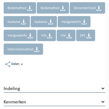
Bodemattest
Bodemattest
Document bod
Kadaster
Kadaster
Vastgoedinfo
Vastgoedinfo
VGI
VGI
EPC
Elektriciteitsattest
Delen
Indeling
Kenmerken