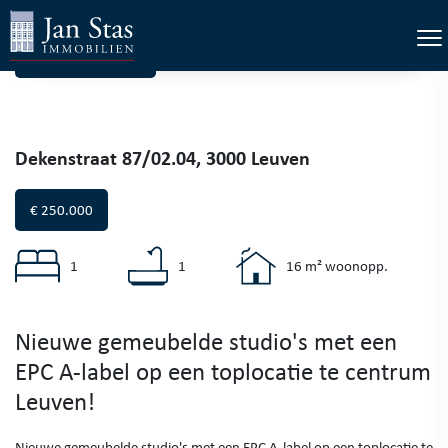
×
Tog
Terug naar project
Dekenstraat 87/02.04, 3000 Leuven
€ 250.000
1
1
16 m² woonopp.
Nieuwe gemeubelde studio's met een
EPC A-label op een toplocatie te centrum
Leuven!
Nieuwe gemeubelde studio's met een EPC A-label op een toplocatie te