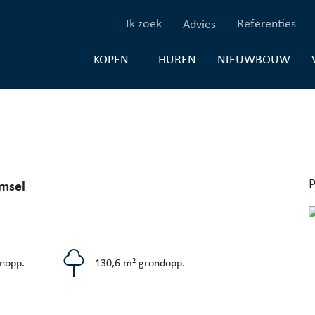
(Ik zoek)
(Re
Ik zoek
Referenties
Advies
(HUREN)
(NI
HUREN
NIEUWBOUW
KOPEN
P
msel
nopp.
130,6 m² grondopp.