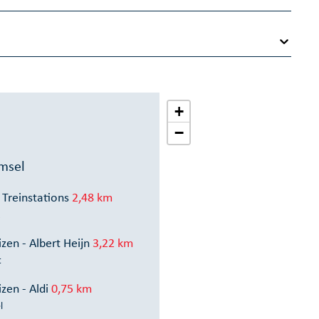
+
−
msel
 Treinstations
2,48 km
zen - Albert Heijn
3,22 km
t
zen - Aldi
0,75 km
l