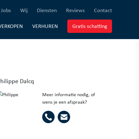
×
ferenties)
(Jobs)
(Wij)
(Diensten)
(Reviews)
(Contact)
Jobs
Wij
Diensten
Reviews
Contact
EUWBOUW)
(VERKOPEN)
(VERHUREN)
(Gratis schatti
VERKOPEN
VERHUREN
Gratis schatting
hilippe Dalcq
Meer informatie nodig, of
wens je een afspraak?