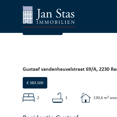
Terug naar project
Gustaaf vandenheuvelstraat 69/A, 2230 Ra
€ 383.500
2
1
130,6 m² woo