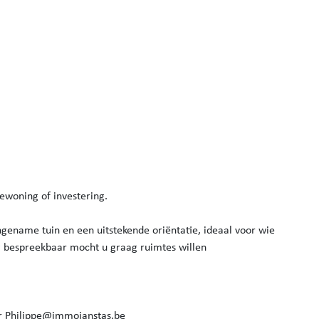
bewoning of investering.
gename tuin en een uitstekende oriëntatie, ideaal voor wie
og bespreekbaar mocht u graag ruimtes willen
ar Philippe@immojanstas.be