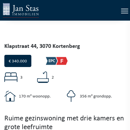
×
Tog
Klapstraat 44, 3070 Kortenberg
€ 340.000
3
2
170 m² woonopp.
356 m² grondopp.
Ruime gezinswoning met drie kamers en
grote leefruimte