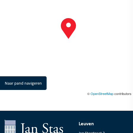
Naar pand navigeren
©
OpenStreetMap
contributors
Leuven
Jan Stasstraat 3