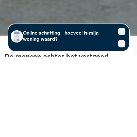
De mensen achter het vastgoed
Vastgoed (ver)kopen of (ver)huren in regio Leuven, Tienen of
Rotselaar? Immo Jan Stas maakt graag kennis met jou! Wij stellen
meer dan 25 jaar lokale vastgoedexpertise voor jou beschikbaar. Kom
gerust langs in één van onze kantoren in Leuven, Tienen of Rotselaar,
of maak een afspraak met jouw vastgoedmakelaar.