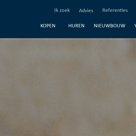
(Ik zoek)
(Re
Ik zoek
Referenties
Advies
(HUREN)
(NI
HUREN
NIEUWBOUW
KOPEN