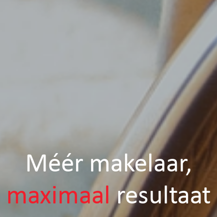
Méér makelaar,
maximaal
resultaat