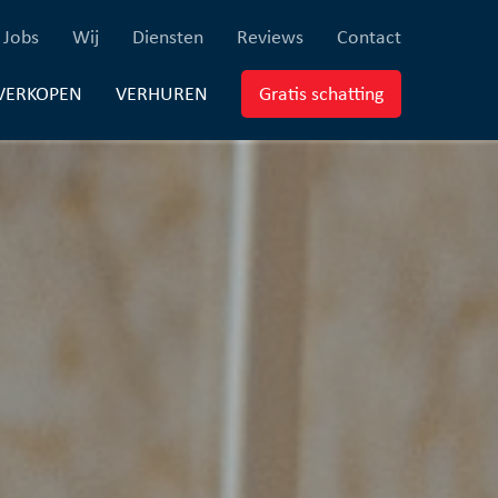
×
ferenties)
(Jobs)
(Wij)
(Diensten)
(Reviews)
(Contact)
Jobs
Wij
Diensten
Reviews
Contact
EUWBOUW)
(VERKOPEN)
(VERHUREN)
(Gratis schatti
VERKOPEN
VERHUREN
Gratis schatting