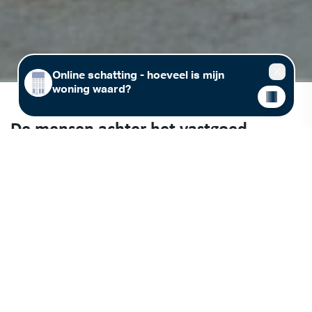
De mensen achter het vastgoed
Vastgoed (ver)kopen of (ver)huren in regio Leuven, Tienen of
Rotselaar? Immo Jan Stas maakt graag kennis met jou! Wij stellen
meer dan 25 jaar lokale vastgoedexpertise voor jou beschikbaar. Kom
gerust langs in één van onze kantoren in Leuven, Tienen of Rotselaar,
of maak een afspraak met jouw vastgoedmakelaar.